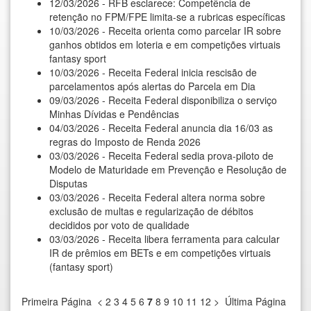
12/03/2026 - RFB esclarece: Competência de
retenção no FPM/FPE limita-se a rubricas específicas
10/03/2026 - Receita orienta como parcelar IR sobre
ganhos obtidos em loteria e em competições virtuais
fantasy sport
10/03/2026 - Receita Federal inicia rescisão de
parcelamentos após alertas do Parcela em Dia
09/03/2026 - Receita Federal disponibiliza o serviço
Minhas Dívidas e Pendências
04/03/2026 - Receita Federal anuncia dia 16/03 as
regras do Imposto de Renda 2026
03/03/2026 - Receita Federal sedia prova-piloto de
Modelo de Maturidade em Prevenção e Resolução de
Disputas
03/03/2026 - Receita Federal altera norma sobre
exclusão de multas e regularização de débitos
decididos por voto de qualidade
03/03/2026 - Receita libera ferramenta para calcular
IR de prêmios em BETs e em competições virtuais
(fantasy sport)
Primeira Página
<
2
3
4
5
6
7
8
9
10
11
12
>
Última Página