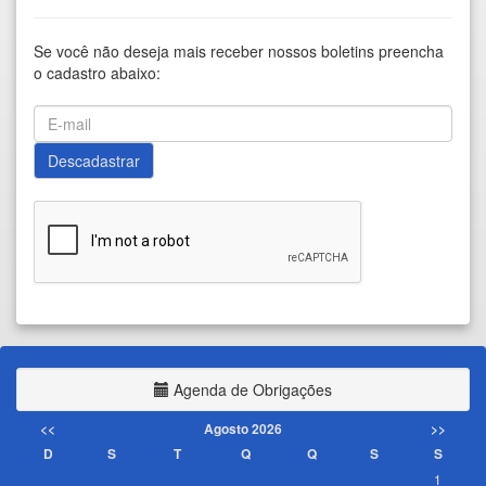
Se você não deseja mais receber nossos boletins preencha
o cadastro abaixo:
Agenda de Obrigações
<<
Agosto 2026
>>
D
S
T
Q
Q
S
S
1