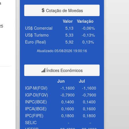
a
Cotação de Moedas
Valor
Variação
25
US$ Comercial
5,13
-0,06%
US$ Turismo
5,33
-0,13%
Euro (Real)
5,92
0,13%
Atualizado 05/08/2026 19:00:16
Índices Econômicos
Jun
Jul
IGP-M(FGV)
-1,1600
-1,1600
IGP-DI(FGV)
-0,7900
-0,7900
INPC(IBGE)
0,1400
0,1400
IPCA(IBGE)
0,1600
0,1600
IPC(FIPE)
0,1800
0,1800
SELIC
-
-