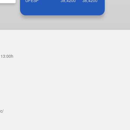
UFESP
38,4200
38,4200
 13:00h
c/