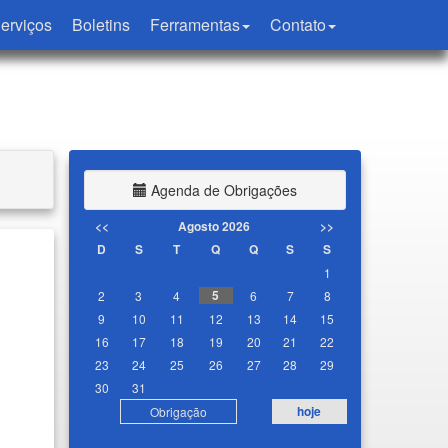
erviços
Boletins
Ferramentas
Contato
Agenda de Obrigações
<<
Agosto 2026
>>
D
S
T
Q
Q
S
S
1
5
2
3
4
6
7
8
9
10
11
12
13
14
15
16
17
18
19
20
21
22
23
24
25
26
27
28
29
30
31
hoje
Obrigação